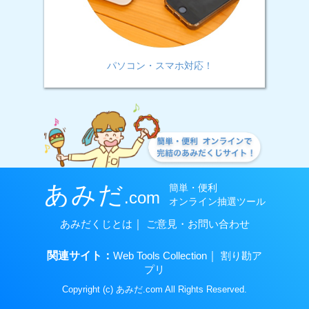
パソコン・スマホ対応！
あみだくじとは
｜
ご意見・お問い合わせ
関連サイト：
Web Tools Collection
｜
割り勘ア
プリ
Copyright (c) あみだ.com All Rights Reserved.