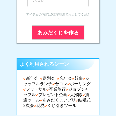
アイテムの内容は5文字程度で入力してくださ
い
あみだくじを作る
よく利用されるシーン
新年会
送別会
忘年会
幹事
シ
ャッフルランチ
合コン
ボーリング
フットサル
卒業旅行
ジョブシャ
ッフル
プレゼント企画
大掃除
抽
選ツール
あみだくじアプリ
結婚式
2次会
花見
くじ引きツール